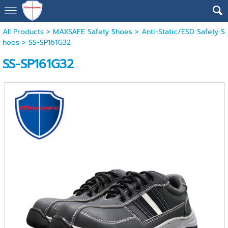
All Products
>
MAXSAFE Safety Shoes
>
Anti-Static/ESD Safety S
hoes
> SS-SP161G32
SS-SP161G32